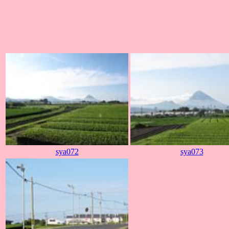
sya072
sya073